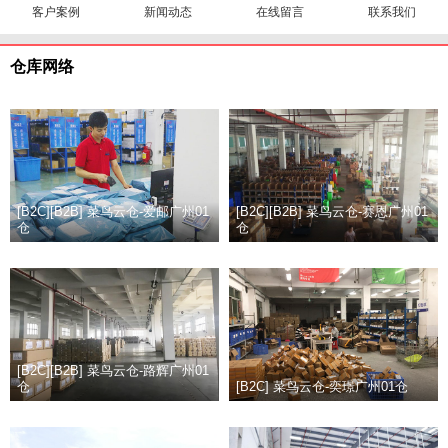
客户案例
新闻动态
在线留言
联系我们
仓库网络
[B2C][B2B] 菜鸟云仓-爱邮广州01
[B2C][B2B] 菜鸟云仓-赛恩广州01
仓
仓
[B2C][B2B] 菜鸟云仓-路辉广州01
仓
[B2C] 菜鸟云仓-奕璟广州01仓