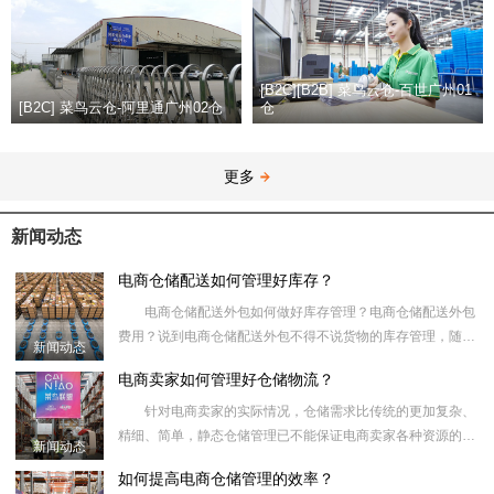
[B2C][B2B] 菜鸟云仓-百世广州01
[B2C] 菜鸟云仓-阿里通广州02仓
仓
更多
新闻动态
电商仓储配送如何管理好库存？
电商仓储配送外包如何做好库存管理？电商仓储配送外包
费用？说到电商仓储配送外包不得不说货物的库存管理，随着
新闻动态
近年来电子商务的快速发展，在网上购物已经是人们生活的一
电商卖家如何管理好仓储物流？
部分，而消费者
针对电商卖家的实际情况，仓储需求比传统的更加复杂、
精细、简单，静态仓储管理已不能保证电商卖家各种资源的有
新闻动态
效利用。复杂多样的仓库操作和库存控制操作仅依靠人工仓储
如何提高电商仓储管理的效率？
和人工输入，不