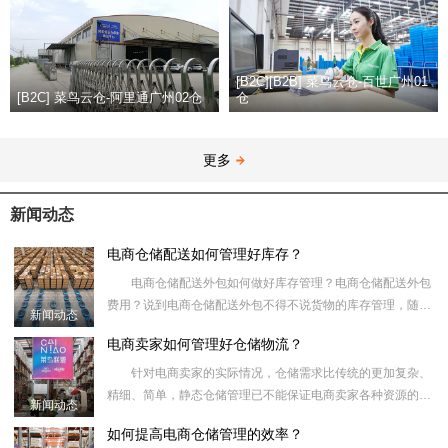
[B2C][B2B] 菜鸟云仓-百世广州01
[B2C] 菜鸟云仓-阿里通广州02仓
仓
更多
新闻动态
电商仓储配送如何管理好库存？
电商仓储配送外包如何做好库存管理？电商仓储配送外包
费用？说到电商仓储配送外包不得不说货物的库存管理，随着
新闻动态
近年来电子商务的快速发展，在网上购物已经是人们生活的一
电商卖家如何管理好仓储物流？
部分，而消费者
针对电商卖家的实际情况，仓储需求比传统的更加复杂、
精细、简单，静态仓储管理已不能保证电商卖家各种资源的有
新闻动态
效利用。复杂多样的仓库操作和库存控制操作仅依靠人工仓储
如何提高电商仓储管理的效率？
和人工输入，不