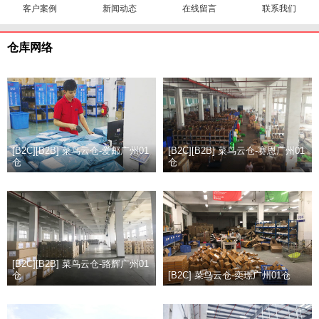
客户案例
新闻动态
在线留言
联系我们
仓库网络
[B2C][B2B] 菜鸟云仓-爱邮广州01
[B2C][B2B] 菜鸟云仓-赛恩广州01
仓
仓
[B2C][B2B] 菜鸟云仓-路辉广州01
仓
[B2C] 菜鸟云仓-奕璟广州01仓